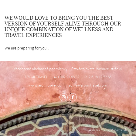
SK
WE WOULD LOVE TO BRING YOU THE BEST
VERSION OF YOURSELF ALIVE THROUGH OUR
UNIQUE COMBINATION OF WELLNESS AND
TRAVEL EXPERIENCES
We are preparing for you...
Všeobecné obchodné podmienky
Prevádzkovateľ webovej stránky
AROMI TRAVEL
+421 902 91 88 32
+212 6 18 12 52 66
www.aromitravel.com
adina@aromitravel.com
web od
andrejblaho.sk