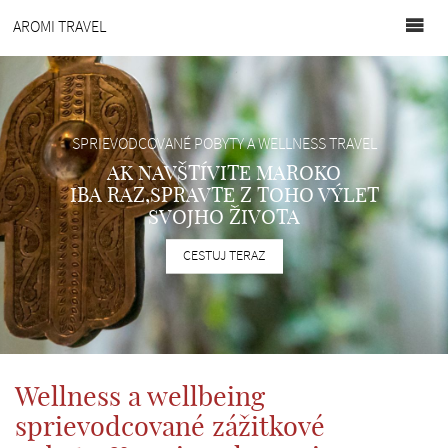
Domov
AROMI TRAVEL
Novinky
Pobyty
Naše
SPRIEVODCOVANÉ POBYTY A WELLNESS TRAVEL
útočisko
AK NAVŠTÍVITE MAROKO
Corporate
IBA RAZ,SPRAVTE Z TOHO VÝLET
wellness
SVOJHO ŽIVOTA
Služby
CESTUJ TERAZ
O
nás
Kontakt
E-
shop
Wellness a wellbeing
EN
sprievodcované zážitkové