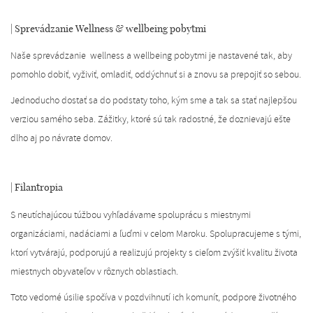
| Sprevádzanie Wellness & wellbeing pobytmi
Naše sprevádzanie wellness a wellbeing pobytmi je nastavené tak, aby
pomohlo dobiť, vyživiť, omladiť, oddýchnuť si a znovu sa prepojiť so sebou.
Jednoducho dostať sa do podstaty toho, kým sme a tak sa stať najlepšou
verziou samého seba. Zážitky, ktoré sú tak radostné, že doznievajú ešte
dlho aj po návrate domov.
| Filantropia
S neutíchajúcou túžbou vyhľadávame spoluprácu s miestnymi
organizáciami, nadáciami a ľuďmi v celom Maroku. Spolupracujeme s tými,
ktorí vytvárajú, podporujú a realizujú projekty s cieľom zvýšiť kvalitu života
miestnych obyvateľov v rôznych oblastiach.
Toto vedomé úsilie spočíva v pozdvihnutí ich komunít, podpore životného