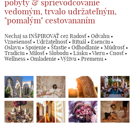
pobyty & sprievodcovanie
SK
vedomým, trvalo udržateľným,
"pomalým" cestovananím
Nechaj sa INŠPIROVAŤ cez Radosť • Odvahu •
Vznešenosť • Udržateľnosť • Rituál • Esenciu •
Oslavu • Spojenie • Šťastie • Odhodlanie • Múdrosť •
Tradíciu • Milosť • Slobodu • Lásku • Vieru • Cnosť •
Wellness • Omladenie • Výživu • Premenu •