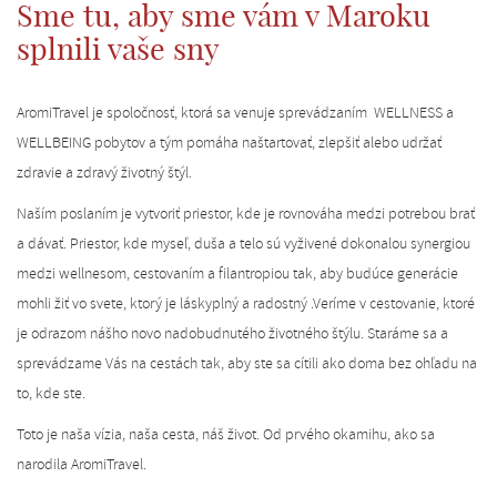
Sme tu, aby sme vám v Maroku
splnili vaše sny
AromiTravel je spoločnosť, ktorá sa venuje sprevádzaním WELLNESS a
WELLBEING pobytov a tým pomáha naštartovať, zlepšiť alebo udržať
zdravie a zdravý životný štýl.
Naším poslaním je vytvoriť priestor, kde je rovnováha medzi potrebou brať
a dávať. Priestor, kde myseľ, duša a telo sú vyživené dokonalou synergiou
medzi wellnesom, cestovaním a filantropiou tak, aby budúce generácie
mohli žiť vo svete, ktorý je láskyplný a radostný .Veríme v cestovanie, ktoré
je odrazom nášho novo nadobudnutého životného štýlu. Staráme sa a
sprevádzame Vás na cestách tak, aby ste sa cítili ako doma bez ohľadu na
to, kde ste.
Toto je naša vízia, naša cesta, náš život. Od prvého okamihu, ako sa
narodila AromiTravel.