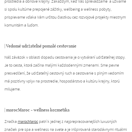
prostredia a obnove krajiny. Zakaždým, keď Vás sprevádzame a užívame
si spolu kultúrne prepojené zážitky, wellbeing a wellness pobyty,
prispievame vďaka Vám určitou čiastkou cez rozvojové projekty miestnym
komunitám a ľuďom.
| Vedomé udržateľné pomalé cestovanie
Náš záväzok v oblasti dopadu cestovania je o vytváraní udržateľnej stopy.
Je to cesta, ktorá začína malými každodennými zmenami. Sme pevne
presvedčení, že udržateľný cestovný ruch a cestovanie s plným vedomím
má pozitívny vplyv na prostredie, hospodárstvo a kultúru krajiny, ktorú
milujeme.
| marocMaroc - wellness kozmetika
Značka
marocMaroc
patrí k jednej z najprepracovanejších luxusných
značiek pre spa a wellness na svete a je inšpirovaná starodávnymi rituálmi